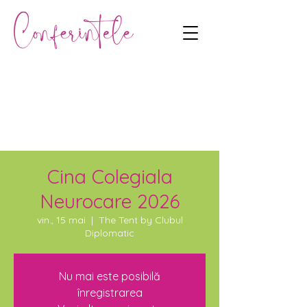
Plata taxei se poate realiza cu
cardul
sau
prin
Ordin de Plată
(selectați Plata
Manuală la ultimul pas al comenzii și veți
primi pe email detaliile pentru efectuarea
plății).
Cina Colegiala
Neurocare 2026
vin., 15 mai
  |  
The Tent by Clubul
Diplomatic
Nu mai este posibilă
înregistrarea